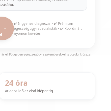
ozásához.
✔️ Ingyenes diagnózis • ✔️ Prémium
egészségügyi specialisták • ✔️ Koordinált
nyomon követés
l
 jár el. Független egészségügyi szakemberekkel kapcsolunk össze.
24 óra
Átlagos idő az első időpontig