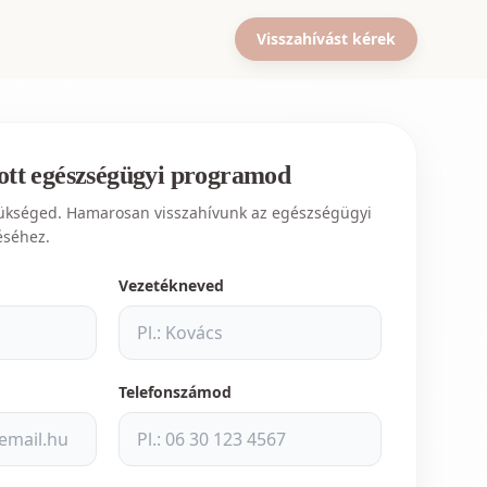
Visszahívást kérek
ott egészségügyi programod
zükséged. Hamarosan visszahívunk az egészségügyi
éséhez.
Vezetékneved
s
Telefonszámod