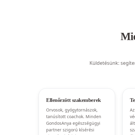
Mié
Küldetésünk: segíte
Ellenőrzött szakemberek
Te
Orvosok, gyógytornászok,
Az
tanúsított coachok. Minden
vé
GondosAnya egészségügyi
ál
partner szigorú kísérési
sz