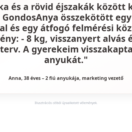
a és a rövid éjszakák között 
A GondosAnya összekötött egy
al és egy átfogó felmérési köz
ny: - 8 kg, visszanyert alvás é
i terv. A gyerekeim visszakapta
anyukát."
Anna, 38 éves – 2 fiú anyukája, marketing vezető
Illusztrációs célból újraalkotott vélemények.