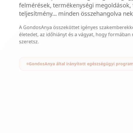
felmérések, termékenységi megoldások, t
teljesítmény... minden összehangolva nek
A GondosAnya összeköttet igényes szakemberekkel,
életedet, az időhiányt és a vágyat, hogy formában 
szeretsz.
GondosAnya által irányított egészségügyi progra