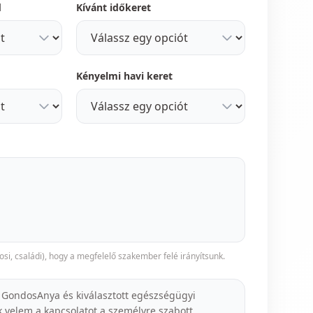
d
Kívánt időkeret
Kényelmi havi keret
osi, családi), hogy a megfelelő szakember felé irányítsunk.
 GondosAnya és kiválasztott egészségügyi
k velem a kapcsolatot a személyre szabott