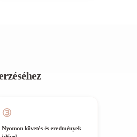
zerzéséhez
③
Nyomon követés és eredmények
idővel