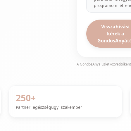
programom létreh
Visszahívást
kérek a
GondosAnyátó
A GondosAnya üzletközvetítőként
250+
Partneri egészségügyi szakember