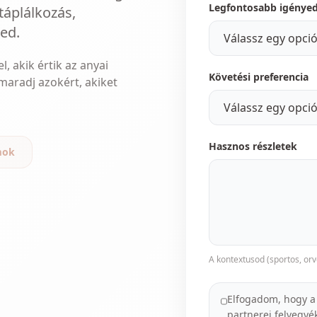
Legfontosabb igénye
áplálkozás,
ed.
 akik értik az anyai
Követési preferencia
maradj azokért, akiket
Hasznos részletek
mok
A kontextusod (sportos, orv
Elfogadom, hogy a
partnerei felvegyé