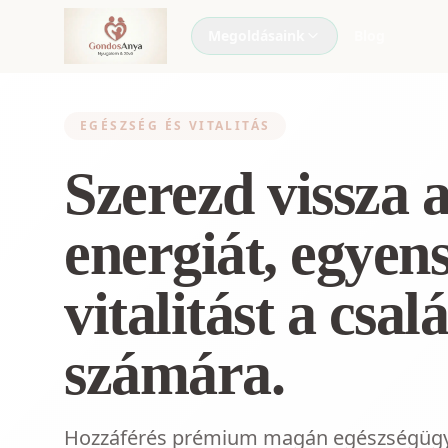
Megoldásaink
Blog
OTTHON VÉDELME
EGÉSZSÉG ÉS VITALITÁS
Otthonbiztonság
Diagnózis, riasztó és minősített
Szerezd vissza 
távfelügyelet.
Előrelátás
energiát, egyens
Biztosítsd a te és a családod
jövedelmét.
vitalitást a csa
Egészség és vitalitás
Prémium egészségügyi programok
a lendület megtartásáért.
számára.
Egy tanácsadó ingyenesen segí
Hozzáférés prémium magán egészségügyi