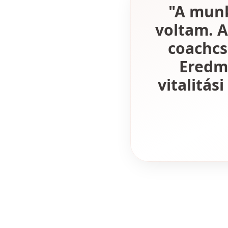
"A munk
voltam. 
coachcs
Eredmé
vitalitás