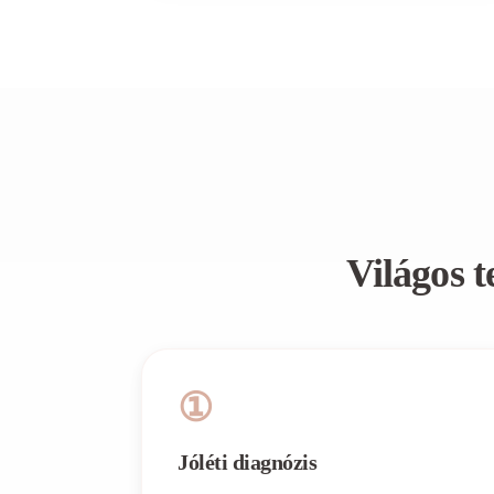
Világos t
①
Jóléti diagnózis