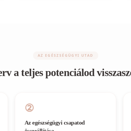
AZ EGÉSZSÉGÜGYI UTAD
erv a teljes potenciálod visszas
②
Az egészségügyi csapatod
összeállítása