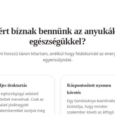
rt bíznak bennünk az anyuká
egészségükkel?
ni hosszú távon kitartani, anélkül hogy feláldoznád az energ
egyensúlyodat.
ljes titoktartás
Központosított nyomon
követés
 egészségügyi adataid
dettek maradnak. Csak az
Egy GondosAnya koordináto
talad jóváhagyott
biztosítja, hogy minden
akemberekkel osztjuk meg
szakember követi az átfogó