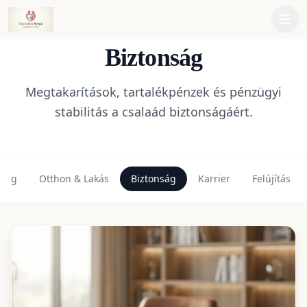
Men
Biztonság
Megtakarítások, tartalékpénzek és pénzügyi
stabilitás a csalaád biztonságáért.
zség
Otthon & Lakás
Biztonság
Karrier
Felújítás