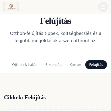
Men
Felújítás
Otthon-felújítás tippek, költségbecslés és a
legjobb megoldások a szép otthonhoz.
ség
Otthon & Lakás
Biztonság
Karrier
Felújítás
Cikkek:
Felújítás